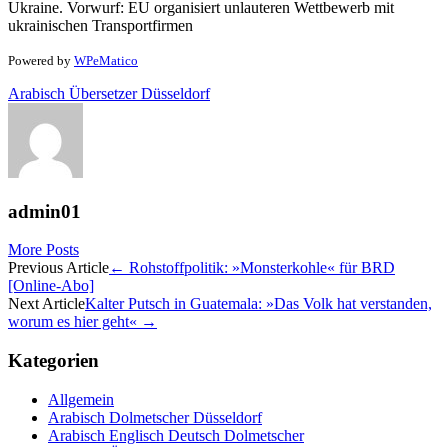
Ukraine. Vorwurf: EU organisiert unlauteren Wettbewerb mit
ukrainischen Transportfirmen
Powered by
WPeMatico
Arabisch Übersetzer Düsseldorf
admin01
More Posts
Post
Previous Article
←
Rohstoffpolitik: »Monsterkohle« für BRD
[Online-Abo]
navigation
Next Article
Kalter Putsch in Guatemala: »Das Volk hat verstanden,
worum es hier geht«
→
Kategorien
Allgemein
Arabisch Dolmetscher Düsseldorf
Arabisch Englisch Deutsch Dolmetscher