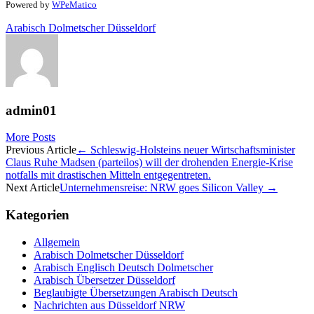
Powered by
WPeMatico
Arabisch Dolmetscher Düsseldorf
admin01
More Posts
Post
Previous Article
←
Schleswig-Holsteins neuer Wirtschaftsminister
Claus Ruhe Madsen (parteilos) will der drohenden Energie-Krise
navigation
notfalls mit drastischen Mitteln entgegentreten.
Next Article
Unternehmensreise: NRW goes Silicon Valley
→
Kategorien
Allgemein
Arabisch Dolmetscher Düsseldorf
Arabisch Englisch Deutsch Dolmetscher
Arabisch Übersetzer Düsseldorf
Beglaubigte Übersetzungen Arabisch Deutsch
Nachrichten aus Düsseldorf NRW