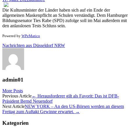
Die Kultusminister der Länder haben sich auf ein Ende der
allgemeinen Maskenpflicht an Schulen verständigt. Dem Hamburger
Bildungssenator Ties Rabe (SPD) zufolge soll im Mai außerdem mit
den anlasslosen Tests Schluss sein.
Powered by
WPeMatico
Nachrichten aus Düsseldorf NRW
admin01
More Posts
Post
Previous Article
←
Herausforderer gilt als Favorit: Das ist DFB-
Präsident Bernd Neuendorf
navigation
Next Article
NEW YORK – An den US-Börsen werden an diesem
Freitag zum Auftakt Gewinne erwartet.
→
Kategorien